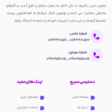
ازشون درس بگیرم. در حال حاضر به عنوان مشاور و کوچ کسب و کارهای
مختفلی فعالیت می کنم و بهشون کمک میکنم به اهدافشون برسند.
تصمیم گرفتم در این سایت تجربیات خودم را با شما به اشتراگ بزارم.
شماره تماس:
01144420562_ 01144420561
شماره موبایل:
09909155015_ 09909156015
دسترسی سریع
لینک‌های مفید
صفحه اصلی
راهنمای خرید
درباره ما
خدمات مشتریان