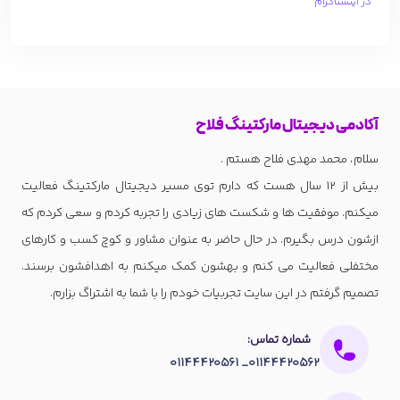
در اینستاگرام
آکادمی دیجیتال مارکتینگ فلاح
سلام، محمد مهدی فلاح هستم .
بیش از 12 سال هست که دارم توی مسیر دیجیتال مارکتینگ فعالیت
میکنم. موفقیت ها و شکست های زیادی را تجربه کردم و سعی کردم که
ازشون درس بگیرم. در حال حاضر به عنوان مشاور و کوچ کسب و کارهای
مختفلی فعالیت می کنم و بهشون کمک میکنم به اهدافشون برسند.
تصمیم گرفتم در این سایت تجربیات خودم را با شما به اشتراگ بزارم.
شماره تماس:
01144420562_ 01144420561