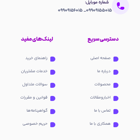
شماره موبایل:
09909155015_ 09909156015
دسترسی سریع
لینک‌های مفید
صفحه اصلی
راهنمای خرید
درباره ما
خدمات مشتریان
محصولات
سوالات متداول
اخبارومقالات
قوانین و مقررات
تماس با ما
گواهینامه‌ها
همکاری با ما
حریم خصوصی