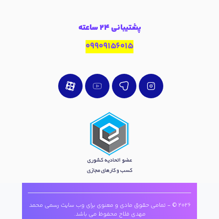
پشتیبانی 24 ساعته
09909156015
2026 © - تمامی حقوق مادی و معنوی برای وب سایت رسمی محمد
مهدی فلاح محفوظ می باشد.