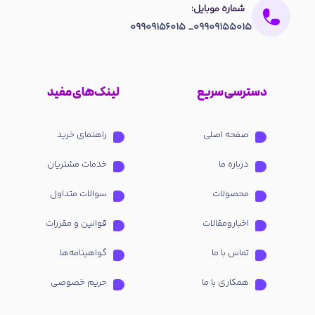
شماره موبایل:
09909155015_ 09909156015
دسترسی سریع
لینک‌های مفید
صفحه اصلی
راهنمای خرید
درباره ما
خدمات مشتریان
محصولات
سوالات متداول
اخبارومقالات
قوانین و مقررات
تماس با ما
گواهینامه‌ها
همکاری با ما
حریم خصوصی