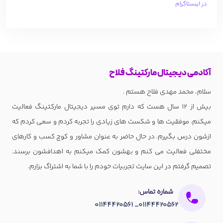
در اینستاگرام
آکادمی دیجیتال مارکتینگ فلاح
سلام، محمد مهدی فلاح هستم .
بیش از 12 سال هست که دارم توی مسیر دیجیتال مارکتینگ فعالیت
میکنم. موفقیت ها و شکست های زیادی را تجربه کردم و سعی کردم که
ازشون درس بگیرم. در حال حاضر به عنوان مشاور و کوچ کسب و کارهای
مختفلی فعالیت می کنم و بهشون کمک میکنم به اهدافشون برسند.
تصمیم گرفتم در این سایت تجربیات خودم را با شما به اشتراگ بزارم.
شماره تماس:
01144420562_ 01144420561