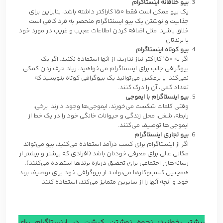
بیو خلاقانه اینستاگرام
یک بیو ممکن است فقط 150 کاراکتر داشته باشد، بنابراین برای
جذابیت و نوشتن یک بیو ایسنتاگرام منحصر به فرد کافی است
خلاق باشید. مثل اضافه کردن اطلاعات عجیب و غریب در مورد خود
یا برندتان.
بیو کوتاه اینستاگرام
اگر به 150 کاراکتر نیاز ندارید، از آنها استفاده نکنید. اگر یک
بیوگرافی جالب برای اینستاگرام می‌خواهید، زیاد حرف زدن کمکی
نمی‌کند. یا برعکس می‌توانید یک بیوگرافی کوتاه بنویسید که
تعداد کمی، آن را درک کنند.
بیو اینستاگرام با ایموجی
وقتی کلمات شکست می‌خورند، ایموجی‌ها وجود دارند. برخی،
رابطه، شغل، محل زندگی و حیوانات خانگی خود را در یک خط از
ایموجی‌ها توصیف می‌کنند.
بیو تجاری اینستاگرام
اگر از اینستاگرام برای کسب درآمد استفاده می‌کنید، بیو می‌تواند
مکانی عالی برای معرفی خودتان باشد (افرادی که بیشتر و بیشتر از
رسانه‌های اجتماعی برای تحقیق درباره برندها استفاده می‌کنند).
همچنین کسب‌وکارها می‌توانند از بیوگرافی خود برای توصیف برند
خود و آنچه آنها را از سایرین متمایز می‌کند، استفاده کنند.
بیشتر بخوانید: نحوه نوشتن کپشن در اینستاگرام برای