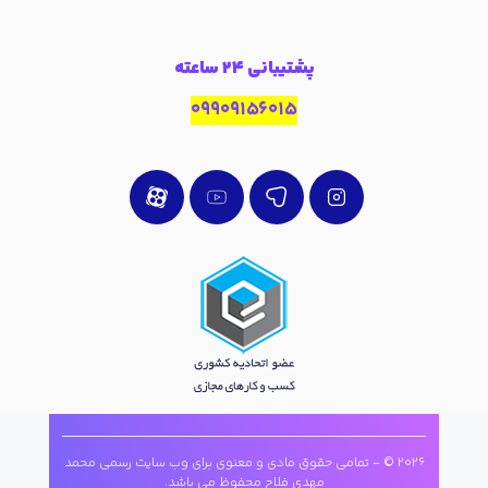
پشتیبانی 24 ساعته
09909156015
2026 © - تمامی حقوق مادی و معنوی برای وب سایت رسمی محمد
مهدی فلاح محفوظ می باشد.