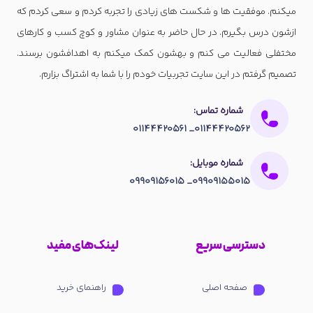
میکنم. موفقیت ها و شکست های زیادی را تجربه کردم و سعی کردم که
ازشون درس بگیرم. در حال حاضر به عنوان مشاور و کوچ کسب و کارهای
مختفلی فعالیت می کنم و بهشون کمک میکنم به اهدافشون برسند.
تصمیم گرفتم در این سایت تجربیات خودم را با شما به اشتراگ بزارم.
شماره تماس:
01144420562_ 01144420561
شماره موبایل:
09909155015_ 09909156015
دسترسی سریع
لینک‌های مفید
صفحه اصلی
راهنمای خرید