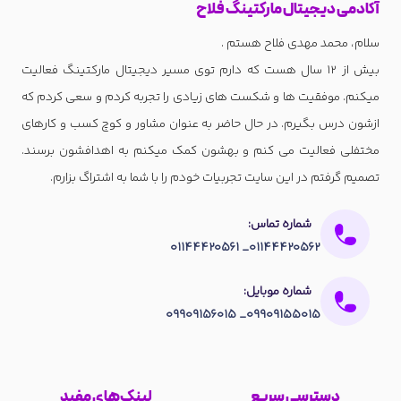
آکادمی دیجیتال مارکتینگ فلاح
سلام، محمد مهدی فلاح هستم .
بیش از 12 سال هست که دارم توی مسیر دیجیتال مارکتینگ فعالیت
میکنم. موفقیت ها و شکست های زیادی را تجربه کردم و سعی کردم که
ازشون درس بگیرم. در حال حاضر به عنوان مشاور و کوچ کسب و کارهای
مختفلی فعالیت می کنم و بهشون کمک میکنم به اهدافشون برسند.
تصمیم گرفتم در این سایت تجربیات خودم را با شما به اشتراگ بزارم.
شماره تماس:
01144420562_ 01144420561
شماره موبایل:
09909155015_ 09909156015
دسترسی سریع
لینک‌های مفید