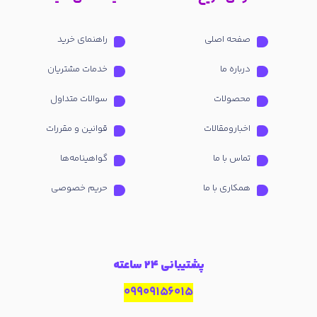
صفحه اصلی
راهنمای خرید
درباره ما
خدمات مشتریان
محصولات
سوالات متداول
اخبارومقالات
قوانین و مقررات
تماس با ما
گواهینامه‌ها
همکاری با ما
حریم خصوصی
پشتیبانی 24 ساعته
09909156015