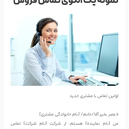
نمونه یک الگوی تماس فروش
اولین تماس با مشتری جدید:
«عصر بخیر آقا/خانم/ [نام خانوادگی مشتری].
من [نام نماینده] هستم، از شرکت [نام شرکت] تماس