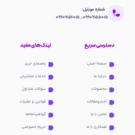
شماره موبایل:
09909155015_ 09909156015
دسترسی سریع
لینک‌های مفید
صفحه اصلی
راهنمای خرید
درباره ما
خدمات مشتریان
محصولات
سوالات متداول
اخبارومقالات
قوانین و مقررات
تماس با ما
گواهینامه‌ها
همکاری با ما
حریم خصوصی