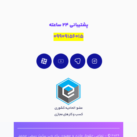
پشتیبانی 24 ساعته
09909156015
2026 © - تمامی حقوق مادی و معنوی برای وب سایت رسمی محمد