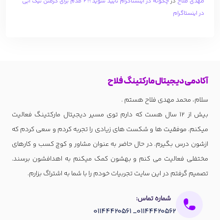
مهدی فلاح
در
چگونه در اینستاگرام تأیید شوید؟! 6 قدم برای گرفتن تیک آبی
در اینستاگرام
آکادمی دیجیتال مارکتینگ فلاح
سلام، محمد مهدی فلاح هستم .
بیش از 12 سال هست که دارم توی مسیر دیجیتال مارکتینگ فعالیت
میکنم. موفقیت ها و شکست های زیادی را تجربه کردم و سعی کردم که
ازشون درس بگیرم. در حال حاضر به عنوان مشاور و کوچ کسب و کارهای
مختفلی فعالیت می کنم و بهشون کمک میکنم به اهدافشون برسند.
تصمیم گرفتم در این سایت تجربیات خودم را با شما به اشتراگ بزارم.
شماره تماس:
01144420562_ 01144420561