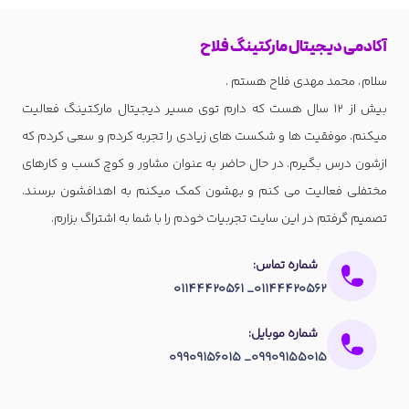
آکادمی دیجیتال مارکتینگ فلاح
سلام، محمد مهدی فلاح هستم .
بیش از 12 سال هست که دارم توی مسیر دیجیتال مارکتینگ فعالیت
میکنم. موفقیت ها و شکست های زیادی را تجربه کردم و سعی کردم که
ازشون درس بگیرم. در حال حاضر به عنوان مشاور و کوچ کسب و کارهای
مختفلی فعالیت می کنم و بهشون کمک میکنم به اهدافشون برسند.
تصمیم گرفتم در این سایت تجربیات خودم را با شما به اشتراگ بزارم.
شماره تماس:
01144420562_ 01144420561
شماره موبایل:
09909155015_ 09909156015