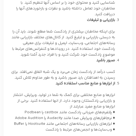
شناسایی کنید و محتوای خود را بر اساس آنها تنظیم کنید. با
مخاطبان خود تعامل داشته باشید و نظرات و بازخوردهای آنها را
دریافت کنید.
بازاریابی و تبلیغات
برای اینکه مخاطبان بیشتری از پادکست شما مطلع شوند، باید آن را
به درستی بازاریابی و تبلیغ کنید. از کانال‌های مختلف بازاریابی مانند
رسانه‌های اجتماعی، وب‌سایت، ایمیل و تبلیغات برای معرفی
پادکست خود استفاده کنید. در رویدادها و کنفرانس‌های مرتبط با
موضوع پادکست خود شرکت کنید و با افراد جدید آشنا شوید.
صبور باشید
کسب درآمد از پادکست زمان می‌برد و یک شبه اتفاق نمی‌افتد. برای
رسیدن به اهدافتان باید صبور باشید و به طور مداوم تلاش کنید.
از ابزارها و منابع مناسب استفاده کنید
ابزارها و منابع مختلفی برای کمک به شما در تولید، ویرایش، انتشار
و بازاریابی پادکستتان وجود دارد، از انها استفاده کنید. برخی از
ابزارها و منابع مفید عبارتند از:
♦ پلتفرم‌های میزبانی پادکست مانند castbox یا Podbean
♦ نرم‌افزارهای ویرایش صدا مانند Audacity یا Adobe Audition
♦ ابزارهای بازاریابی رسانه‌های اجتماعی مانند Hootsuite یا Buffer
♦ وب‌سایت‌ها و انجمن‌های مرتبط با پادکست