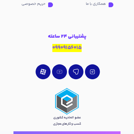
همکاری با ما
حریم خصوصی
پشتیبانی 24 ساعته
09909156015