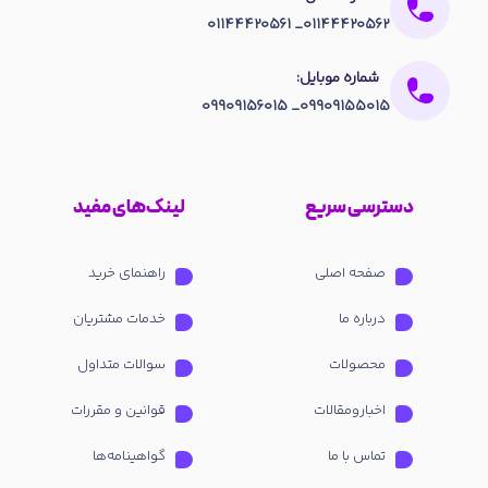
01144420562_ 01144420561
شماره موبایل:
09909155015_ 09909156015
دسترسی سریع
لینک‌های مفید
صفحه اصلی
راهنمای خرید
درباره ما
خدمات مشتریان
محصولات
سوالات متداول
اخبارومقالات
قوانین و مقررات
تماس با ما
گواهینامه‌ها