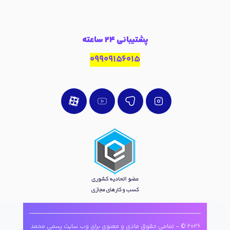
پشتیبانی 24 ساعته
09909156015
2026 © - تمامی حقوق مادی و معنوی برای وب سایت رسمی محمد