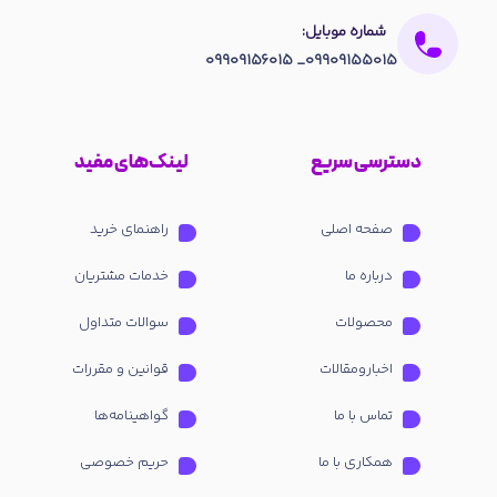
شماره موبایل:
09909155015_ 09909156015
دسترسی سریع
لینک‌های مفید
صفحه اصلی
راهنمای خرید
درباره ما
خدمات مشتریان
محصولات
سوالات متداول
اخبارومقالات
قوانین و مقررات
تماس با ما
گواهینامه‌ها
همکاری با ما
حریم خصوصی