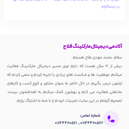
در اینستاگرام
آکادمی دیجیتال مارکتینگ فلاح
سلام، محمد مهدی فلاح هستم .
بیش از 12 سال هست که دارم توی مسیر دیجیتال مارکتینگ فعالیت
میکنم. موفقیت ها و شکست های زیادی را تجربه کردم و سعی کردم که
ازشون درس بگیرم. در حال حاضر به عنوان مشاور و کوچ کسب و کارهای
مختفلی فعالیت می کنم و بهشون کمک میکنم به اهدافشون برسند.
تصمیم گرفتم در این سایت تجربیات خودم را با شما به اشتراگ بزارم.
شماره تماس:
01144420562_ 01144420561