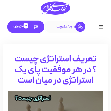
0
ورود
/
عضویت
0
تومان
تعریف استراتژی چیست
؟ در هر موفقیت پای یک
استراتژی در میان است