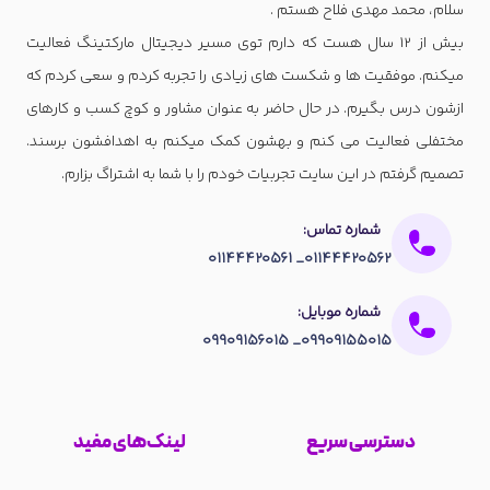
سلام، محمد مهدی فلاح هستم .
بیش از 12 سال هست که دارم توی مسیر دیجیتال مارکتینگ فعالیت
میکنم. موفقیت ها و شکست های زیادی را تجربه کردم و سعی کردم که
ازشون درس بگیرم. در حال حاضر به عنوان مشاور و کوچ کسب و کارهای
مختفلی فعالیت می کنم و بهشون کمک میکنم به اهدافشون برسند.
تصمیم گرفتم در این سایت تجربیات خودم را با شما به اشتراگ بزارم.
شماره تماس:
01144420562_ 01144420561
شماره موبایل:
09909155015_ 09909156015
دسترسی سریع
لینک‌های مفید