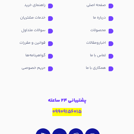
صفحه اصلی
راهنمای خرید
درباره ما
خدمات مشتریان
محصولات
سوالات متداول
اخبارومقالات
قوانین و مقررات
تماس با ما
گواهینامه‌ها
همکاری با ما
حریم خصوصی
پشتیبانی 24 ساعته
09909156015