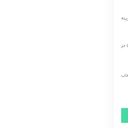
ینه
 جز
خاب